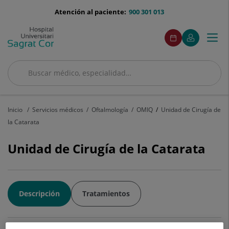
Saltar al contenido
menu-
Atención al paciente:
900 301 013
telefono
menuAcceso
Este
Este
Pedir
Mi
Togg
Menú
enlace
enlace
cita
Quirónsalud
se
se
navi
abrirá
abrirá
en
en
Buscar
una
una
Buscar
ventana
ventana
nueva.
nueva.
Inicio
Servicios médicos
Oftalmología
OMIQ
Unidad de Cirugía de
la Catarata
Unidad de Cirugía de la Catarata
Descripción
Tratamientos