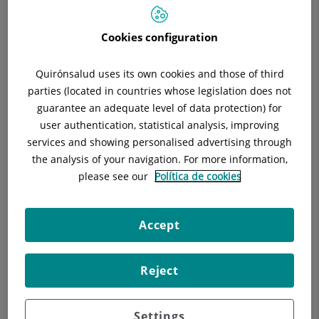
Mediante la cirugía de la
catarata PREMIUM
usted puede, a la
Cookies configuration
vez que elimina la catarata, encontrar al mismo tiempo una
solución refractiva para sus problemas y así
eliminar la
Quirónsalud uses its own cookies and those of third
necesidad de usar gafas .
parties (located in countries whose legislation does not
Actualmente la técnica de elección para la cirugía de la
guarantee an adequate level of data protection) for
catarata es la denominada
Facoemulsificación
que utiliza los
user authentication, statistical analysis, improving
ultrasonidos para la eliminación del cristalino que ha ido
services and showing personalised advertising through
perdiendo su transparencia, aunque recientemente la
the analysis of your navigation. For more information,
tecnología láser ha entrado en escena, para mejorar más si
please see our
Política de cookies
cabe los resultados.
Nuestra unidad incorpora las últimas tecnologías, incluida la
Accept
tecnología láser
, para la realización de este tipo de
intervenciones.
Reject
Nuestro equipo le asesorará personalizando su caso e
indicándole que posibilidades tiene y cuáles son la mejor
opción.
Settings