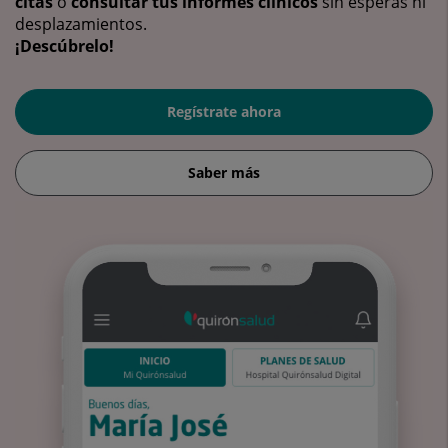
citas
o
consultar tus informes clínicos
sin esperas ni
desplazamientos.
¡Descúbrelo!
Regístrate ahora
Saber más