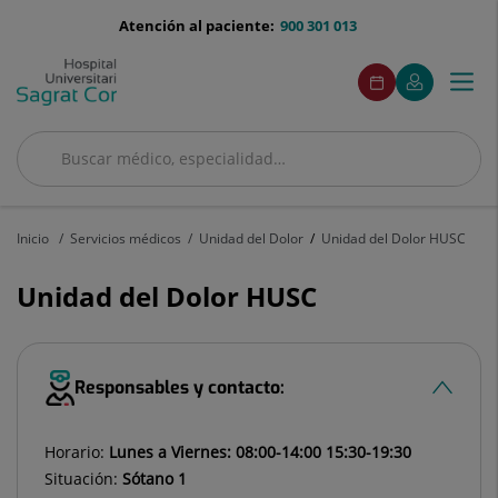
Saltar al contenido
menu-
Atención al paciente:
900 301 013
telefono
menuAcceso
Este
Este
Pedir
Mi
Togg
Menú
enlace
enlace
cita
Quirónsalud
se
se
navi
abrirá
abrirá
en
en
Buscar
una
una
Buscar
ventana
ventana
nueva.
nueva.
Inicio
Servicios médicos
Unidad del Dolor
Unidad del Dolor HUSC
Unidad del Dolor HUSC
Responsables y contacto:
Horario:
Lunes a Viernes: 08:00-14:00 15:30-19:30
Situación:
Sótano 1