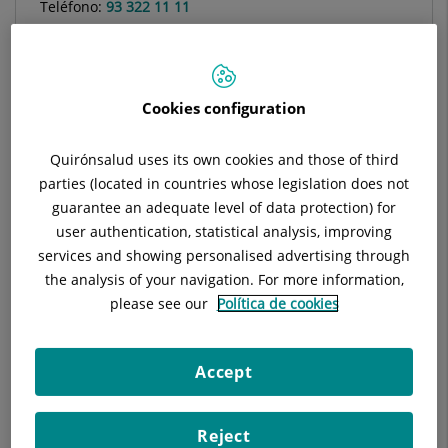
Teléfono:
93 322 11 11
Especialidad:
Anestesiología, Reanimación y
Tratamiento del Dolor
Cookies configuration
Quirónsalud uses its own cookies and those of third
Descripción
Equipo Médico
Técnicas y tr
parties (located in countries whose legislation does not
guarantee an adequate level of data protection) for
user authentication, statistical analysis, improving
services and showing personalised advertising through
the analysis of your navigation. For more information,
please see our
Política de cookies
Accept
"El dolor es una
Reject