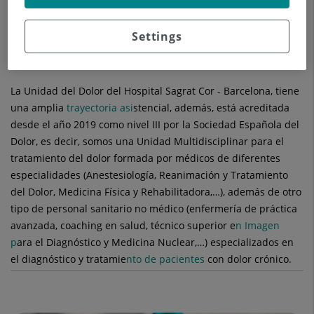
experiencia angustiante
asociada con da
ño tisular real o
Settings
potencial con componentes sensoriales, emocionales,
cognitivos y sociales"
La Unidad del Dolor del Hospital Sagrat Cor - Barcelona, tiene
una amplia
trayectoria asi
stencial, además, está acreditada
desde el año 2019 como nivel III por la Sociedad Española del
Dolor, es decir, somos una Unidad Multidisciplinar para el
tratamiento del dolor formada por médicos de diferentes
especialidades (Anestesiología, Reanimación y Tratamiento
del Dolor, Medicina Física y Rehabilitadora,…), además de otro
tipo de personal sanitario no médico (enfermería de práctica
avanzada, coaching en salud, técnico superior e
n Imagen
p
ara el Diagnóstico y Medicina Nuclear,…) especializados en
el diagnóstico y tratamie
nto de pacientes
con dolor crónico.