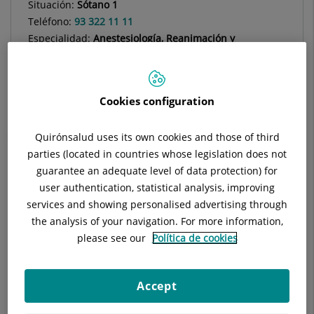
Situación:
Sótano 1
Teléfono:
93 322 11 11
Especialidad:
Anestesiología, Reanimación y
Tratamiento del Dolor
Cookies configuration
Descripción
Equipo Médico
Técnicas y tr
Quirónsalud uses its own cookies and those of third
parties (located in countries whose legislation does not
guarantee an adequate level of data protection) for
user authentication, statistical analysis, improving
services and showing personalised advertising through
Facilitamos las indicaciones más apropiadas en el estilo de
the analysis of your navigation. For more information,
vida y orientamos en los cuidados y en el mantenimiento
please see our
Política de cookies
de la salud física
Tratamientos farmacológicos
Accept
Terapias no invasivas (estimulación eléctrica transcutánea,