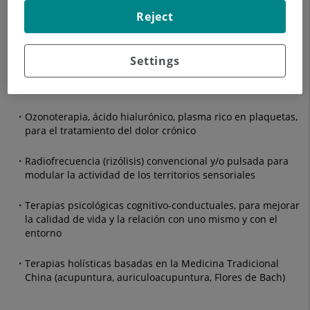
estimulación interferencial profunda, iontoforesis)
Reject
Terapias mínimamente invasivas –infiltraciones y/o
bloqueos- (epidurales, transforaminales, nervios
periféricos, articulaciones facetarias, articulaciones
Settings
sacroiliacas, hombro, rodilla, cadera, miofasciales, puntos
trigger)
Ozonoterapia, ácido hialurónico, plasma rico en plaquetas,
para el tratamiento del dolor crónico
Radiofrecuencia (rizólisis) convencional y/o pulsada para
modular la actividad de los territorios sensoriales
Terapias psicológicas cognitivo-conductuales, para mejorar
la calidad de vida y la relación con uno mismo y con el
entorno
Terapias holísticas basadas en la Medicina Tradicional
China (acupuntura, auriculoacupuntura, Flores de Bach)