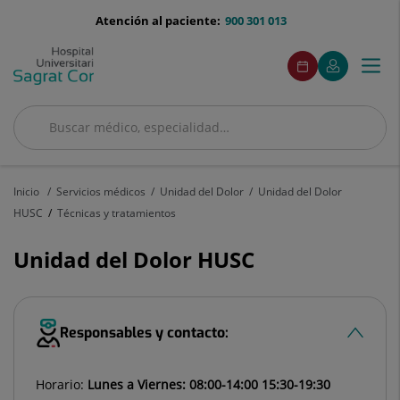
Saltar al contenido
menu-
Atención al paciente:
900 301 013
telefono
menuAcceso
Este
Este
Pedir
Mi
Togg
Menú
enlace
enlace
cita
Quirónsalud
se
se
navi
abrirá
abrirá
en
en
Buscar
una
una
Buscar
ventana
ventana
nueva.
nueva.
Inicio
Servicios médicos
Unidad del Dolor
Unidad del Dolor
HUSC
Técnicas y tratamientos
Unidad del Dolor HUSC
Responsables y contacto:
Horario:
Lunes a Viernes: 08:00-14:00 15:30-19:30