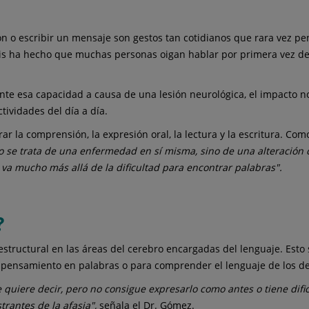
ón o escribir un mensaje son gestos tan cotidianos que rara vez pe
illis ha hecho que muchas personas oigan hablar por primera vez de
te esa capacidad a causa de una lesión neurológica, el impacto no 
tividades del día a día.
ar la comprensión, la expresión oral, la lectura y la escritura. Com
o se trata de una enfermedad en sí misma, sino de una alteración 
 va mucho más allá de la dificultad para encontrar palabras".
?
tructural en las áreas del cerebro encargadas del lenguaje. Esto
se pensamiento en palabras o para comprender el lenguaje de los d
 quiere decir, pero no consigue expresarlo como antes o tiene di
rantes de la afasia",
señala el Dr. Gómez.