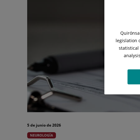
impacto
en
algo
Quirónsal
tan
legislation
cotidiano
statistica
analysi
como
comunicarse
5 de junio de 2026
NEUROLOGÍA