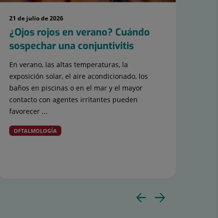
21 de julio de 2026
13 d
¿Ojos rojos en verano? Cuándo
Má
sospechar una conjuntivitis
ha
TD
En verano, las altas temperaturas, la
eda
exposición solar, el aire acondicionado, los
baños en piscinas o en el mar y el mayor
Dur
contacto con agentes irritantes pueden
Ate
favorecer ...
err
varo
OFTALMOLOGÍA
PS
Diaposit
Diapos