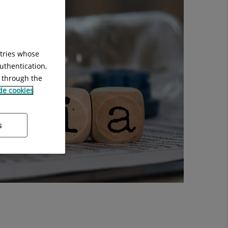
ntries whose
uthentication,
g through the
 de cookies
s