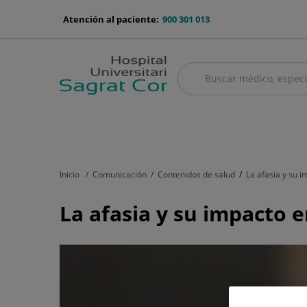
Saltar al contenido
menu-
Atención al paciente:
900 301 013
telefono
Buscar
Buscar
menú
Cuadro médico
Servicios médicos
Aseguradoras y mutuas
Nu
principal
Inicio
Comunicación
Contenidos de salud
La afasia y su 
La
La afasia y su impacto 
afasia
y
su