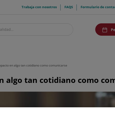
menuTop
Trabaja con nosotros
FAQS
Formulario de conta
menuAcce
Pe
estro centro
Pacientes y visitantes
Investigación y Docencia
Comunic
impacto en algo tan cotidiano como comunicarse
en algo tan cotidiano como co