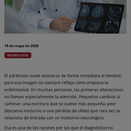
señales
tempranas
del
párkinson
19 de mayo de 2026
que
NEUROLOGÍA
a
veces
El párkinson suele asociarse de forma inmediata al temblor,
pero esa imagen no siempre refleja cómo empieza la
pasan
enfermedad. En muchas personas, las primeras alteraciones
desapercibidas
no llaman especialmente la atención. Pequeños cambios al
caminar, una escritura que se vuelve más pequeña, peor
descanso nocturno o una pérdida de olfato que rara vez se
relaciona de entrada con un trastorno neurológico.
Esa es una de las razones por las que el diagnóstico no