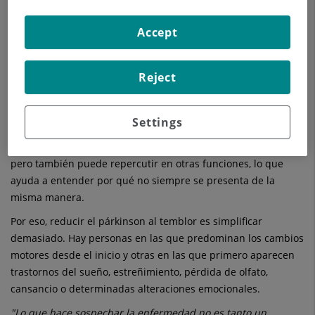
no siempre se manifiesta
igual
Accept
El párkinson es un proceso neurodegenerativo crónico y
Reject
progresivo que afecta al sistema nervioso. Se produce por la
pérdida de neuronas que intervienen en la producción de
dopamina, una sustancia imprescindible para regular el
Settings
movimiento con normalidad. Esa falta de dopamina altera
circuitos cerebrales implicados en la coordinación motora,
pero también puede repercutir en otras funciones, lo que
ayuda a entender por qué no siempre se presenta de la
misma manera.
Por eso, reducir el párkinson al temblor es simplificar
demasiado. Hay personas en las que predominan los cambios
motores desde el inicio y otras en las que primero aparecen
trastornos del sueño, estreñimiento, pérdida de olfato,
cansancio o determinadas alteraciones emocionales.
"Lo que hace sospechar la enfermedad no es tanto un