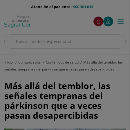
Saltar al contenido
menu-
Atención al paciente:
900 301 013
telefono
menuAcceso
Este
Este
Pedir
Mi
Togg
Menú
enlace
enlace
cita
Quirónsalud
se
se
navi
abrirá
abrirá
en
en
Buscar
una
una
Buscar
ventana
ventana
nueva.
nueva.
Inicio
Comunicación
Contenidos de salud
Más allá del temblor, las
señales tempranas del párkinson que a veces pasan desapercibidas
Más
Más allá del temblor, las
allá
señales tempranas del
párkinson que a veces
del
pasan desapercibidas
temblor,
las