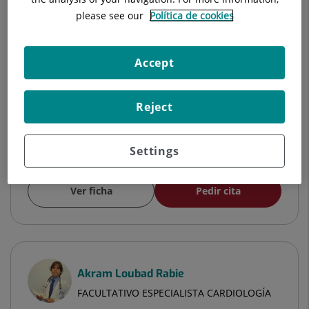
FACULTATIVO ESPECIALISTA NEUROLOGÍA
please see our
Política de cookies
Neurología
Accept
Hospital Universitari Quirónsalud Barcelona
Reject
Hospital Universitari Sagrat Cor
Settings
Ver ficha
Pedir cita
Akram Loubad Rabie
FACULTATIVO ESPECIALISTA CARDIOLOGÍA