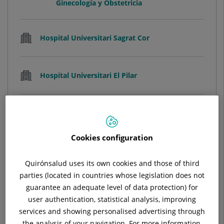
Ginecología y Obstetricia
Hospital Universitari Sagrat Cor
Hospital Universitari El Pilar
Centre Mèdic l'Eixample Sagrat Cor
Cookies configuration
Ver ficha
Pedir cita
Quirónsalud uses its own cookies and those of third
parties (located in countries whose legislation does not
guarantee an adequate level of data protection) for
user authentication, statistical analysis, improving
services and showing personalised advertising through
Ainara Barguilla Arribas
the analysis of your navigation. For more information,