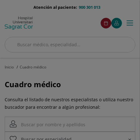
Saltar al contenido
menu-
Atención al paciente:
900 301 013
telefono
menuAcceso
Este
Este
Pedir
Mi
Togg
Menú
enlace
enlace
cita
Quirónsalud
se
se
navi
abrirá
abrirá
en
en
Buscar
una
una
Buscar
ventana
ventana
nueva.
nueva.
Inicio
Cuadro médico
Cuadro médico
Consulta el listado de nuestros especialistas o utiliza nuestro
buscador para encontrar a algún profesional: