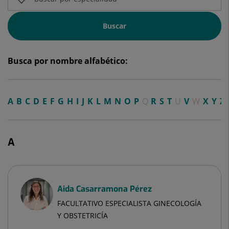
Buscar
Busca por nombre alfabético:
A
B
C
D
E
F
G
H
I
J
K
L
M
N
O
P
Q
R
S
T
U
V
W
X
Y
Z
A
Aida Casarramona Pérez
FACULTATIVO ESPECIALISTA GINECOLOGÍA
Y OBSTETRICÍA