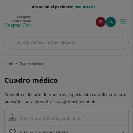
Saltar al contenido
menu-
Atención al paciente:
900 301 013
telefono
menuAcceso
Este
Este
Pedir
Mi
Togg
Menú
enlace
enlace
cita
Quirónsalud
se
se
navi
abrirá
abrirá
en
en
Buscar
una
una
Buscar
ventana
ventana
nueva.
nueva.
Inicio
Cuadro médico
Cuadro médico
Consulta el listado de nuestros especialistas o utiliza nuestro
buscador para encontrar a algún profesional: