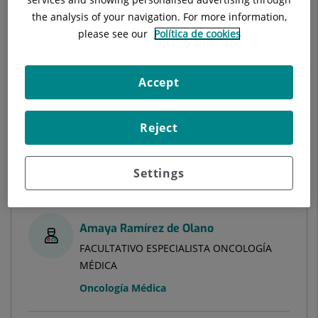
FACULTATIVO ESPECIALISTA NEFROLOGÍA
the analysis of your navigation. For more information,
Nefrología
please see our
Política de cookies
Hospital Universitari Sagrat Cor
Accept
Reject
Ver ficha
Pedir cita
Settings
Amaya Ramírez de Olano
FACULTATIVO ESPECIALISTA ONCOLOGÍA
MÉDICA
Oncología Médica