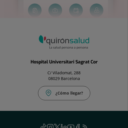
Hospital Universitari Sagrat Cor
C/ Viladomat, 288
08029 Barcelona
¿Cómo llegar?
Correo
electrónico:
uac@hscor.com
Social
TikTok
Este
Instagram
Este
Twitter
Este
Linkedin
Este
Youtube
Este
Facebook
Este
Feed
Este