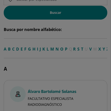
Buscar
Busca por nombre alfabético:
A
B
C
D
E
F
G
H
I
J
K
L
M
N
O
P
Q
R
S
T
U
V
W
X
Y
Z
A
Álvaro Bartolomé Solanas
FACULTATIVO ESPECIALISTA
RADIODIAGNÓSTICO