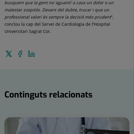
busquem que la gent no ‘aguanti’ a casa un dolor o un
malestar sospitós. Davant del dubte, trucar i que un
professional valori és sempre la decisió més prudent
",
conclou la cap del Servei de Cardiologia de l’Hospital
Universitari Sagrat Cor.
Enviar
Compartir
Compartir
a
a
en
Twitter
Facebook
Linkedin
Continguts relacionats
Nombre
de
controls