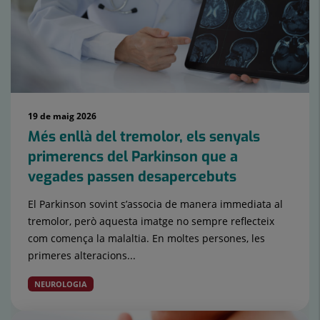
lliscants:
15
19 de maig 2026
Més enllà del tremolor, els senyals
primerencs del Parkinson que a
vegades passen desapercebuts
El Parkinson sovint s’associa de manera immediata al
tremolor, però aquesta imatge no sempre reflecteix
com comença la malaltia. En moltes persones, les
primeres alteracions...
NEUROLOGIA