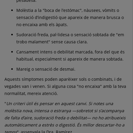
pesadesa.
Molèstia a la "boca de l’estómac", nàusees, vòmits o
sensació d’indigestió que apareix de manera brusca o
no encaixa amb els àpats.
Sudoració freda, pal·lidesa o sensació sobtada de "em
trobo malament" sense causa clara.
Cansament intens o debilitat marcada, fora del que és
habitual, especialment si apareix de manera sobtada.
Mareig o sensació de desmai.
Aquests símptomes poden aparèixer sols o combinats, i de
vegades van i venen. Si alguna cosa "no encaixa" amb la teva
normalitat, mereix atenció.
"
Un criteri útil és pensar en aquest canvi. Si notes una
molèstia nova, intensa o estranya —sobretot si s’acompanya
de falta d’aire, sudoració freda o debilitat— no ho atribueixis
automàticament a estrès o digestió. És millor descartar-ho a
temps
", assenyala la Dra. Ramírez.