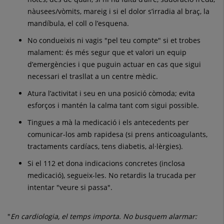
nàusees/vòmits, mareig i si el dolor s’irradia al braç, la
mandíbula, el coll o l’esquena.
No condueixis ni vagis "pel teu compte" si et trobes
malament: és més segur que et valori un equip
d’emergències i que puguin actuar en cas que sigui
necessari el trasllat a un centre mèdic.
Atura l’activitat i seu en una posició còmoda; evita
esforços i mantén la calma tant com sigui possible.
Tingues a mà la medicació i els antecedents per
comunicar-los amb rapidesa (si prens anticoagulants,
tractaments cardíacs, tens diabetis, al·lèrgies).
Si el 112 et dona indicacions concretes (inclosa
medicació), segueix-les. No retardis la trucada per
intentar "veure si passa".
"
En cardiologia, el temps importa. No busquem alarmar: