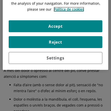
En els anomenats "infarts silenciosos" o de presentació
the analysis of your navigation. For more information,
atípica, el problema és precisament que els símptomes no
please see our
Política de cookies
encaixen amb la imatge clàssica i s’atribueixen a causes
digestives, cansament o ansietat.
Accept
A més, hi ha diferències rellevants segons el sexe: en dones
és més freqüent que l’infart es manifesti amb símptomes
menys específics, com falta d’aire, nàusees, cansament extrem
Reject
o malestar general, cosa que pot retardar la consulta si no es
reconeixen com un senyal d’alarma. En homes, tot i que
també poden aparèixer símptomes atípics, és més habitual el
Settings
patró de dolor toràcic típic.
A més del dolor o opressió al centre del pit, convé prestar
atenció a símptomes com:
Falta d’aire (amb o sense dolor al pit), sensació de "no
m’entra l’aire" o d’ofec al mínim esforç o en repòs.
Dolor o molèstia a la mandíbula, el coll, l’esquena, les
espatlles o un/els braços, de vegades com a pressió o