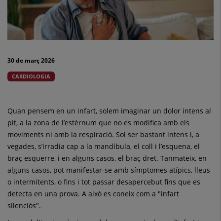
i
què
fer
30 de març 2026
davant
CARDIOLOGIA
d’un
dolor
Quan pensem en un infart, solem imaginar un dolor intens al
sospitós
pit, a la zona de l’estèrnum que no es modifica amb els
moviments ni amb la respiració. Sol ser bastant intens i, a
vegades, s’irradia cap a la mandíbula, el coll i l’esquena, el
braç esquerre, i en alguns casos, el braç dret. Tanmateix, en
alguns casos, pot manifestar-se amb símptomes atípics, lleus
o intermitents, o fins i tot passar desapercebut fins que es
detecta en una prova. A això es coneix com a "infart
silenciós".