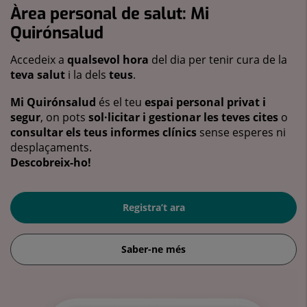
Àrea personal de salut: Mi
Quirónsalud
Accedeix a
qualsevol hora
del dia per tenir cura de la
teva salut
i la dels
teus
.
Mi Quirónsalud
és el teu
espai personal privat i
segur
, on pots
sol·licitar i gestionar les teves cites
o
consultar els teus informes clínics
sense esperes ni
desplaçaments.
Descobreix-ho!
Registra’t ara
Saber-ne més