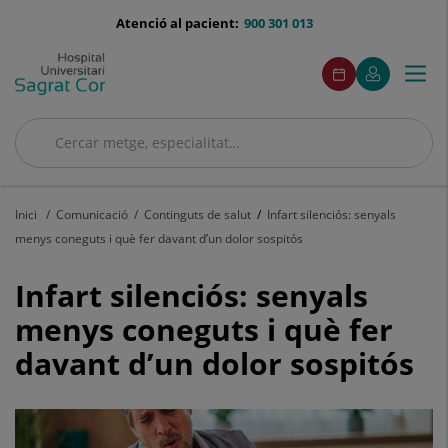
Saltar al contingut
menu-
Atenció al pacient:
900 301 013
telefono
menuAcceso
Aquest
Aquest
Demaneu
El
Togg
Menú
enllaç
enllaç
cita
meu
s'obrirà
s'obrirà
navi
Quirónsalud
en
en
una
una
Cercar
finestra
finestra
Cercar
nova.
nova.
Inici
Comunicació
Continguts de salut
Infart silenciós: senyals
menys coneguts i què fer davant d’un dolor sospitós
Infart
Infart silenciós: senyals
silenciós:
menys coneguts i què fer
davant d’un dolor sospitós
senyals
menys
coneguts