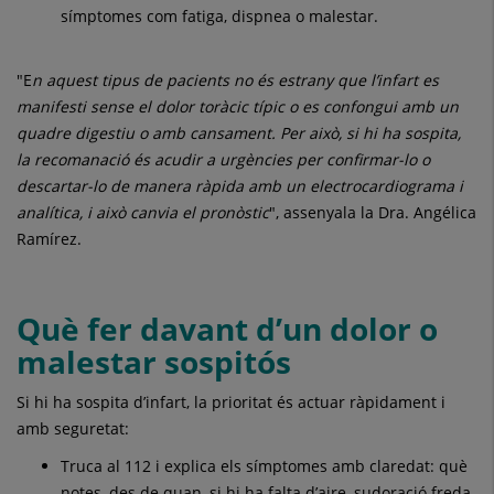
símptomes com fatiga, dispnea o malestar.
"E
n aquest tipus de pacients no és estrany que l’infart es
manifesti sense el dolor toràcic típic o es confongui amb un
quadre digestiu o amb cansament. Per això, si hi ha sospita,
la recomanació és acudir a urgències per confirmar-lo o
descartar-lo de manera ràpida amb un electrocardiograma i
analítica, i això canvia el pronòstic
", assenyala la Dra. Angélica
Ramírez.
Què fer davant d’un dolor o
malestar sospitós
Si hi ha sospita d’infart, la prioritat és actuar ràpidament i
amb seguretat:
Truca al 112 i explica els símptomes amb claredat: què
notes, des de quan, si hi ha falta d’aire, sudoració freda,