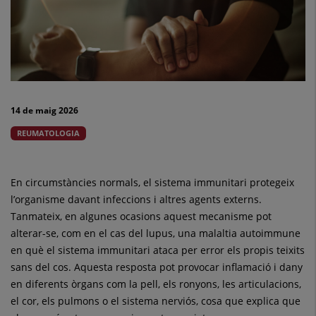
símptomes
molt
diversos
i
14 de maig 2026
difícil
REUMATOLOGIA
de
reconèixer
En circumstàncies normals, el sistema immunitari protegeix
l’organisme davant infeccions i altres agents externs.
Tanmateix, en algunes ocasions aquest mecanisme pot
alterar-se, com en el cas del lupus, una malaltia autoimmune
en què el sistema immunitari ataca per error els propis teixits
sans del cos. Aquesta resposta pot provocar inflamació i dany
en diferents òrgans com la pell, els ronyons, les articulacions,
el cor, els pulmons o el sistema nerviós, cosa que explica que