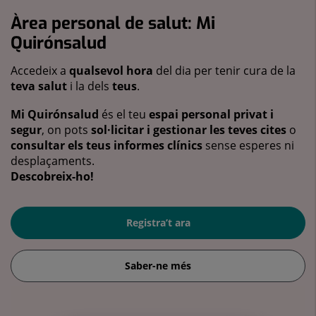
Àrea personal de salut: Mi
Quirónsalud
Accedeix a
qualsevol hora
del dia per tenir cura de la
teva salut
i la dels
teus
.
Mi Quirónsalud
és el teu
espai personal privat i
segur
, on pots
sol·licitar i gestionar les teves cites
o
consultar els teus informes clínics
sense esperes ni
desplaçaments.
Descobreix-ho!
Registra’t ara
Saber-ne més