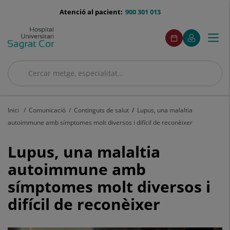
Saltar al contingut
menu-
Atenció al pacient:
900 301 013
telefono
menuAcceso
Aquest
Aquest
Demaneu
El
Togg
Menú
enllaç
enllaç
cita
meu
s'obrirà
s'obrirà
navi
Quirónsalud
en
en
una
una
Cercar
finestra
finestra
Cercar
nova.
nova.
Inici
Comunicació
Continguts de salut
Lupus, una malaltia
autoimmune amb símptomes molt diversos i difícil de reconèixer
Lupus,
Lupus, una malaltia
una
autoimmune amb
símptomes molt diversos i
malaltia
difícil de reconèixer
autoimmune
amb