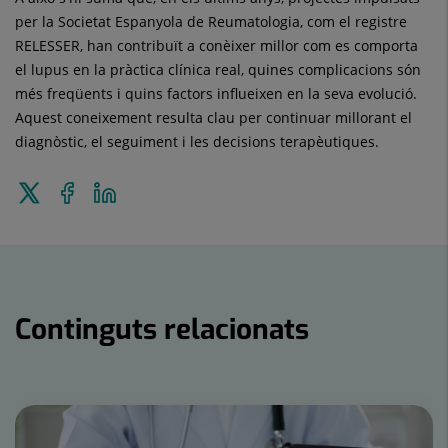
per la Societat Espanyola de Reumatologia, com el registre
RELESSER, han contribuït a conèixer millor com es comporta
el lupus en la pràctica clínica real, quines complicacions són
més freqüents i quins factors influeixen en la seva evolució.
Aquest coneixement resulta clau per continuar millorant el
diagnòstic, el seguiment i les decisions terapèutiques.
Enviar
Compartir
Compartir
a
a
en
Twitter
Facebook
Linkedin
Continguts relacionats
Nombre
de