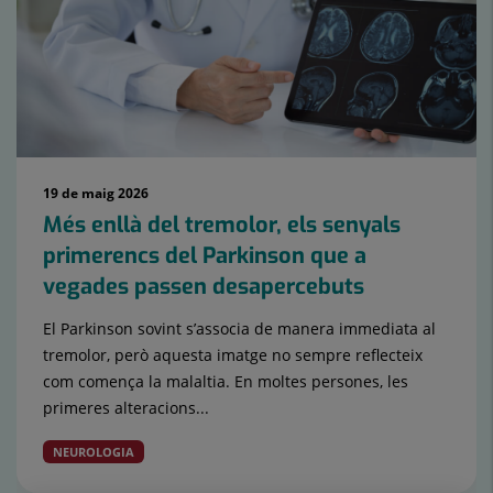
controls
lliscants:
15
19 de maig 2026
Més enllà del tremolor, els senyals
primerencs del Parkinson que a
vegades passen desapercebuts
El Parkinson sovint s’associa de manera immediata al
tremolor, però aquesta imatge no sempre reflecteix
com comença la malaltia. En moltes persones, les
primeres alteracions...
NEUROLOGIA