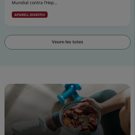
Mundial contra l’Hep...
APARELL DIGESTIU
Veure-les totes
Control
lliscant
1
de
15