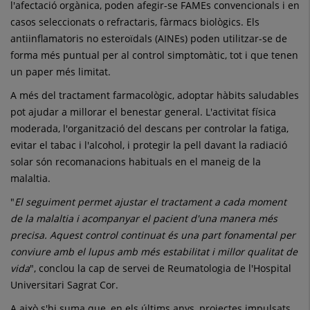
l'afectació orgànica, poden afegir-se FAMEs convencionals i en
casos seleccionats o refractaris, fàrmacs biològics. Els
antiinflamatoris no esteroïdals (AINEs) poden utilitzar-se de
forma més puntual per al control simptomàtic, tot i que tenen
un paper més limitat.
A més del tractament farmacològic, adoptar hàbits saludables
pot ajudar a millorar el benestar general. L'activitat física
moderada, l'organització del descans per controlar la fatiga,
evitar el tabac i l'alcohol, i protegir la pell davant la radiació
solar són recomanacions habituals en el maneig de la
malaltia.
"
El seguiment permet ajustar el tractament a cada moment
de la malaltia i acompanyar el pacient d'una manera més
precisa. Aquest control continuat és una part fonamental per
conviure amb el lupus amb més estabilitat i millor qualitat de
vida
", conclou la cap de servei de Reumatologia de l'Hospital
Universitari Sagrat Cor.
A això s'hi suma que, en els últims anys, projectes impulsats