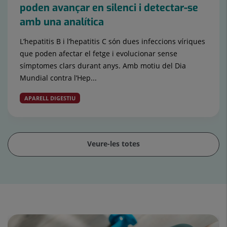
poden avançar en silenci i detectar-se
amb una analítica
L’hepatitis B i l’hepatitis C són dues infeccions víriques
que poden afectar el fetge i evolucionar sense
símptomes clars durant anys. Amb motiu del Dia
Mundial contra l’Hep...
APARELL DIGESTIU
Veure-les totes
Control
lliscant
1
de
15