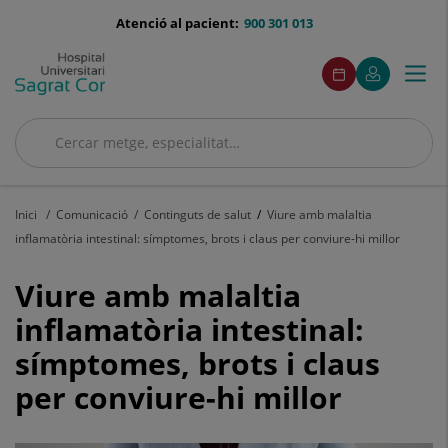
Saltar al contingut
menu-
Atenció al pacient:
900 301 013
telefono
menuAcceso
Aquest
Aquest
Demaneu
El
Togg
Menú
enllaç
enllaç
cita
meu
s'obrirà
s'obrirà
navi
Quirónsalud
en
en
una
una
Cercar
finestra
finestra
Cercar
nova.
nova.
Inici
Comunicació
Continguts de salut
Viure amb malaltia
inflamatòria intestinal: símptomes, brots i claus per conviure-hi millor
Viure
Viure amb malaltia
amb
inflamatòria intestinal:
símptomes, brots i claus
malaltia
per conviure-hi millor
inflamatòria
intestinal: