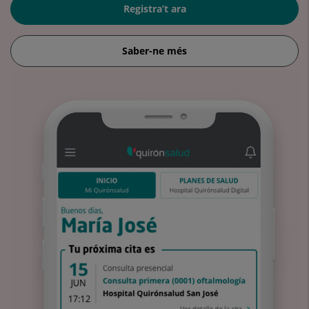
Registra’t ara
Saber-ne més