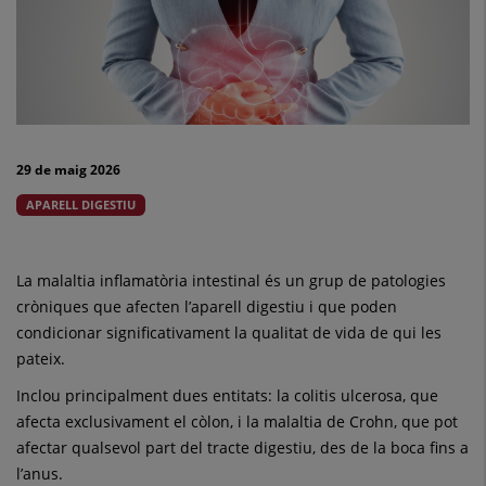
símptomes,
brots
i
claus
29 de maig 2026
per
APARELL DIGESTIU
conviure-
hi
La malaltia inflamatòria intestinal és un grup de patologies
cròniques que afecten l’aparell digestiu i que poden
millor
condicionar significativament la qualitat de vida de qui les
pateix.
Inclou principalment dues entitats: la colitis ulcerosa, que
afecta exclusivament el còlon, i la malaltia de Crohn, que pot
afectar qualsevol part del tracte digestiu, des de la boca fins a
l’anus.