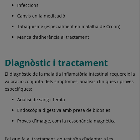
Infeccions
Canvis en la medicació
Tabaquisme (especialment en malaltia de Crohn)
Manca d’adherència al tractament
Diagnòstic i tractament
El diagnòstic de la malaltia inflamatòria intestinal requereix la
valoració conjunta dels símptomes, anàlisis clíniques i proves
específiques:
Anàlisi de sang i femta
Endoscòpia digestiva amb presa de biòpsies
Proves d’imatge, com la ressonància magnètica
Pel que fa al tractament, aquest s’ha d’adaptar a les