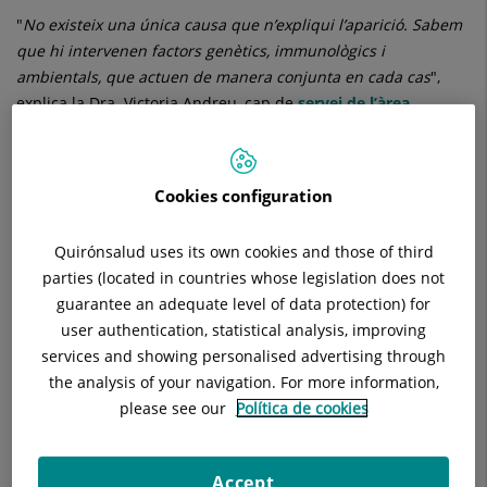
"
No existeix una única causa que n’expliqui l’aparició. Sabem
que hi intervenen factors genètics, immunològics i
ambientals, que actuen de manera conjunta en cada cas
",
explica la Dra. Victoria Andreu, cap de
servei de l’àrea
Digestiva de l’Hospital Universitari Sagrat Cor
.
Cookies configuration
Símptomes més freqüents i
senyals d’alerta
Quirónsalud uses its own cookies and those of third
parties (located in countries whose legislation does not
Els símptomes poden variar segons el tipus de malaltia i la
guarantee an adequate level of data protection) for
gravetat de la inflamació, tot i que hi ha algunes
user authentication, statistical analysis, improving
manifestacions comunes:
services and showing personalised advertising through
Dolor abdominal persistent
the analysis of your navigation. For more information,
please see our
Política de cookies
Diarrea recurrent
Presència de sang a les femtes
Accept