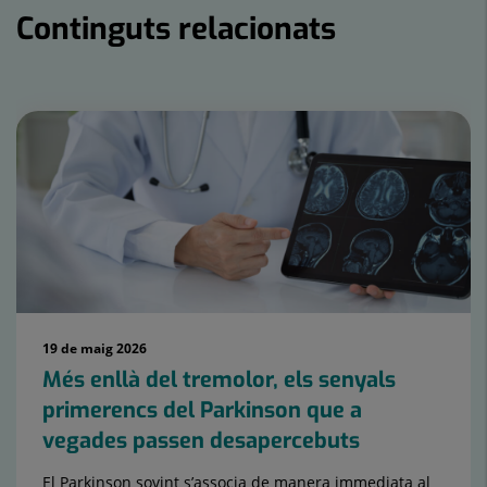
Continguts relacionats
Nombre
de
controls
lliscants:
15
19 de maig 2026
Més enllà del tremolor, els senyals
primerencs del Parkinson que a
vegades passen desapercebuts
El Parkinson sovint s’associa de manera immediata al