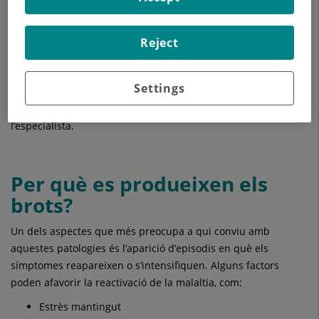
Cansanci o fatiga
Pèrdua de pes involuntària
Reject
Febre en alguns casos
"
És important consultar davant de símptomes digestius
Settings
persistents, ja que el diagnòstic precoç permet iniciar un
tractament adequat i evitar complicacions
", indica
l’especialista.
Per què es produeixen els
brots?
Un dels aspectes que més preocupa a qui conviu amb
aquestes patologies és l’aparició d’episodis en què els
símptomes reapareixen o s’intensifiquen. Alguns factors
poden afavorir la reactivació de la malaltia, com:
Estrès mantingut