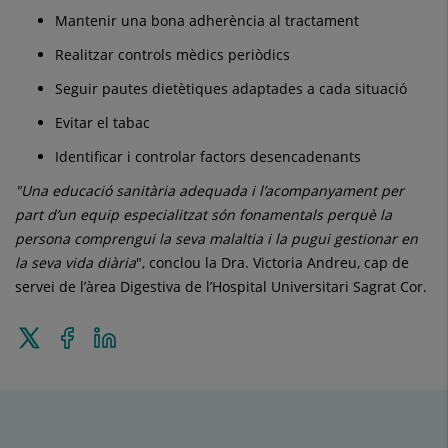
Mantenir una bona adherència al tractament
Realitzar controls mèdics periòdics
Seguir pautes dietètiques adaptades a cada situació
Evitar el tabac
Identificar i controlar factors desencadenants
"Una educació sanitària adequada i l’acompanyament per
part d’un equip especialitzat són fonamentals perquè la
persona comprengui la seva malaltia i la pugui gestionar en
la seva vida diària
", conclou la Dra. Victoria Andreu, cap de
servei de l’àrea Digestiva de l’Hospital Universitari Sagrat Cor.
Enviar
Compartir
Compartir
a
a
en
Twitter
Facebook
Linkedin