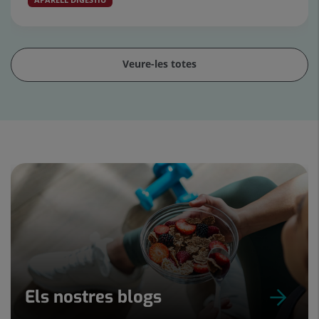
Veure-les totes
Control
lliscant
1
de
15
Els nostres blogs