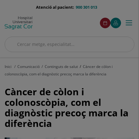
Saltar al contingut
menu-
Atenció al pacient:
900 301 013
telefono
menuAcceso
Aquest
Aquest
Demaneu
El
Togg
Menú
enllaç
enllaç
cita
meu
s'obrirà
s'obrirà
navi
Quirónsalud
en
en
una
una
Cercar
finestra
finestra
Cercar
nova.
nova.
Inici
Comunicació
Continguts de salut
Càncer de còlon i
colonoscòpia, com el diagnòstic precoç marca la diferència
Càncer
Càncer de còlon i
de
colonoscòpia, com el
diagnòstic precoç marca la
còlon
diferència
i
colonoscòpia,