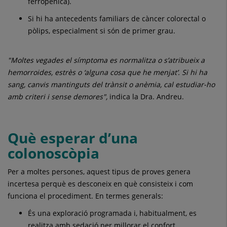
ferropènica).
Si hi ha antecedents familiars de càncer colorectal o
pòlips, especialment si són de primer grau.
"Moltes vegades el símptoma es normalitza o s’atribueix a
hemorroides, estrès o ‘alguna cosa que he menjat’. Si hi ha
sang, canvis mantinguts del trànsit o anèmia, cal estudiar-ho
amb criteri i sense demores",
indica la Dra. Andreu.
Què esperar d’una
colonoscòpia
Per a moltes persones, aquest tipus de proves genera
incertesa perquè es desconeix en què consisteix i com
funciona el procediment. En termes generals:
És una exploració programada i, habitualment, es
realitza amb sedació per millorar el confort.