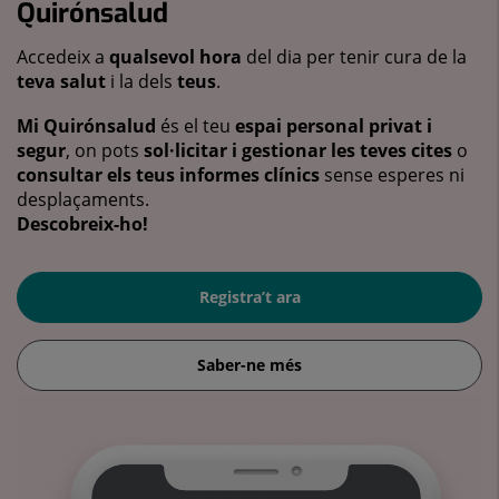
Quirónsalud
Accedeix a
qualsevol hora
del dia per tenir cura de la
teva salut
i la dels
teus
.
Mi Quirónsalud
és el teu
espai personal privat i
segur
, on pots
sol·licitar i gestionar les teves cites
o
consultar els teus informes clínics
sense esperes ni
desplaçaments.
Descobreix-ho!
Registra’t ara
Saber-ne més