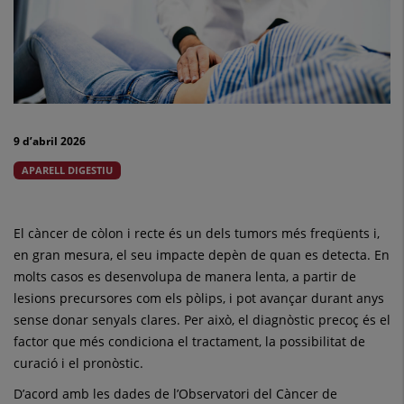
com
el
diagnòstic
precoç
9 d’abril 2026
marca
APARELL DIGESTIU
la
diferència
El càncer de còlon i recte és un dels tumors més freqüents i,
en gran mesura, el seu impacte depèn de quan es detecta. En
molts casos es desenvolupa de manera lenta, a partir de
lesions precursores com els pòlips, i pot avançar durant anys
sense donar senyals clares. Per això, el diagnòstic precoç és el
factor que més condiciona el tractament, la possibilitat de
curació i el pronòstic.
D’acord amb les dades de l’Observatori del Càncer de