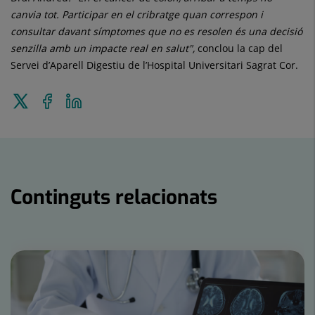
canvia tot. Participar en el cribratge quan correspon i
consultar davant símptomes que no es resolen és una decisió
senzilla amb un impacte real en salut",
conclou la cap del
Servei d’Aparell Digestiu de l’Hospital Universitari Sagrat Cor.
Enviar
Compartir
Compartir
a
a
en
Twitter
Facebook
Linkedin
Continguts relacionats
Nombre
de
controls
lliscants:
15