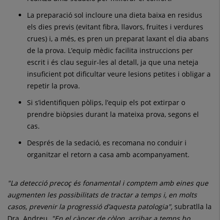
La preparació sol incloure una dieta baixa en residus
els dies previs (evitant fibra, llavors, fruites i verdures
crues) i, a més, es pren un preparat laxant el dia abans
de la prova. L’equip mèdic facilita instruccions per
escrit i és clau seguir-les al detall, ja que una neteja
insuficient pot dificultar veure lesions petites i obligar a
repetir la prova.
Si s’identifiquen pòlips, l’equip els pot extirpar o
prendre biòpsies durant la mateixa prova, segons el
cas.
Després de la sedació, es recomana no conduir i
organitzar el retorn a casa amb acompanyament.
"La detecció precoç és fonamental i comptem amb eines que
augmenten les possibilitats de tractar a temps i, en molts
casos, prevenir la progressió d’aquesta patologia",
subratlla la
Dra. Andreu
. "En el càncer de còlon, arribar a temps ho