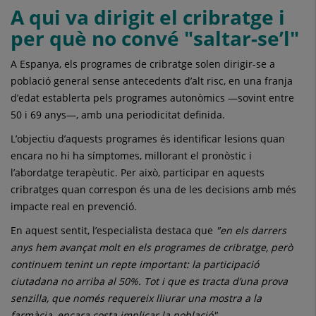
A qui va dirigit el cribratge i
per què no convé "saltar-se’l"
A Espanya, els programes de cribratge solen dirigir-se a
població general sense antecedents d’alt risc, en una franja
d’edat establerta pels programes autonòmics —sovint entre
50 i 69 anys—, amb una periodicitat definida.
L’objectiu d’aquests programes és identificar lesions quan
encara no hi ha símptomes, millorant el pronòstic i
l’abordatge terapèutic. Per això, participar en aquests
cribratges quan correspon és una de les decisions amb més
impacte real en prevenció.
En aquest sentit, l’especialista destaca que
"en els darrers
anys hem avançat molt en els programes de cribratge, però
continuem tenint un repte important: la participació
ciutadana no arriba al 50%. Tot i que es tracta d’una prova
senzilla, que només requereix lliurar una mostra a la
farmàcia, encara costa implicar la població".